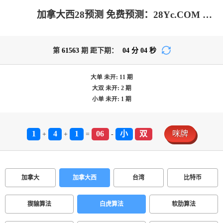
加拿大西28预测 免费预测：28Yc.COM 加拿大28-PC预测|加拿大pc在线|加拿大28在线预测网|PC结果在线咪牌|专注研究_加拿大28预测_数据！
第
61563
期 距下期：
04
分
04
秒
大单
未开:
11
期
大双
未开:
2
期
小单
未开:
1
期
1
4
1
06
小
双
咪牌
+
+
=
-
加拿大
加拿大西
台湾
比特币
猰貐算法
白虎算法
软肋算法