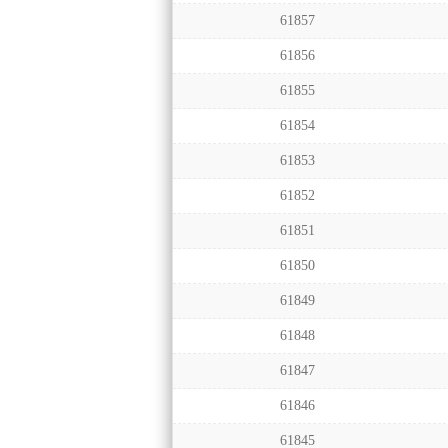
61857
61856
61855
61854
61853
61852
61851
61850
61849
61848
61847
61846
61845