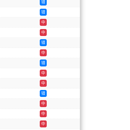
错
错
中
中
错
中
错
中
中
错
中
中
中