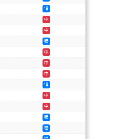
错
中
中
错
中
中
中
错
中
中
错
错
错