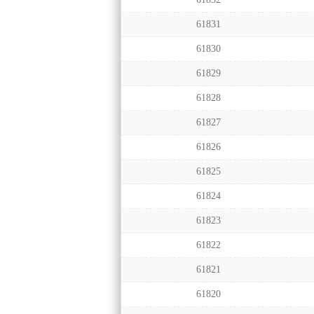
61831
61830
61829
61828
61827
61826
61825
61824
61823
61822
61821
61820