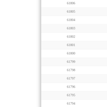
61806
61805
61804
61803
61802
61801
61800
61799
61798
61797
61796
61795
61794