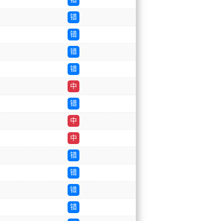
错
错
错
错
中
错
中
中
错
错
错
错