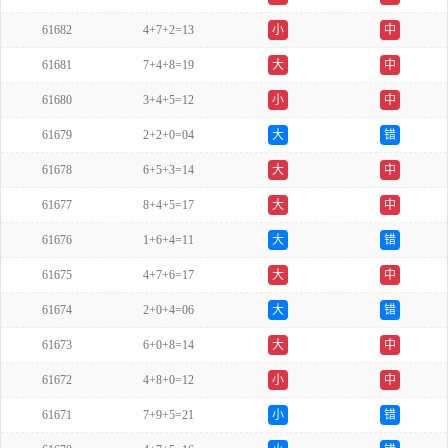
61682
4+7+2=13
小
中
61681
7+4+8=19
大
中
61680
3+4+5=12
小
中
61679
2+2+0=04
大
错
61678
6+5+3=14
大
中
61677
8+4+5=17
大
中
61676
1+6+4=11
大
错
61675
4+7+6=17
大
中
61674
2+0+4=06
大
错
61673
6+0+8=14
大
中
61672
4+8+0=12
小
中
61671
7+9+5=21
小
错