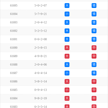
61695
5+0+2=07
大
错
61694
5+7+9=21
小
错
61693
2+6+4=12
大
错
61692
5+2+5=12
大
错
61691
0+6+2=08
大
错
61690
2+5+8=15
大
中
61689
4+9+8=21
大
中
61688
2+0+4=06
大
错
61687
4+6+4=14
小
错
61686
5+8+1=14
大
中
61685
0+9+4=13
小
中
61684
9+8+2=19
大
中
61683
6+3+5=14
大
中