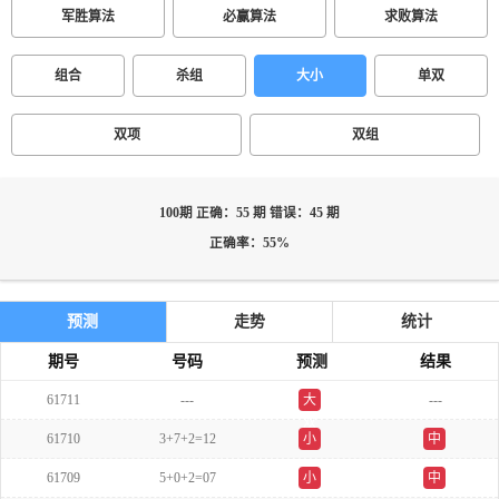
军胜算法
必赢算法
求败算法
组合
杀组
大小
单双
双项
双组
100期 正确：55 期 错误：45 期
正确率：55%
预测
走势
统计
期号
号码
预测
结果
61711
---
大
---
双
61710
3+7+2=12
小
中
61709
5+0+2=07
小
中