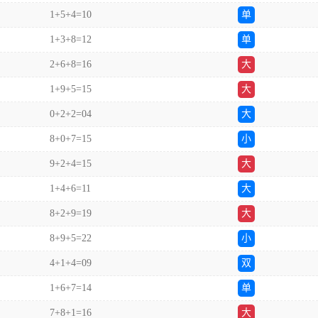
1+5+4=10
单
1+3+8=12
单
2+6+8=16
大
1+9+5=15
大
0+2+2=04
大
8+0+7=15
小
9+2+4=15
大
1+4+6=11
大
8+2+9=19
大
8+9+5=22
小
4+1+4=09
双
1+6+7=14
单
7+8+1=16
大