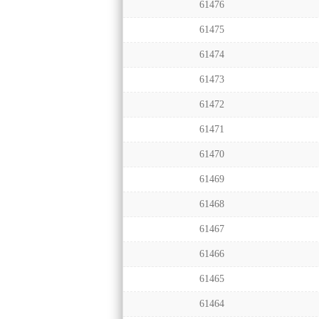
61476
61475
61474
61473
61472
61471
61470
61469
61468
61467
61466
61465
61464