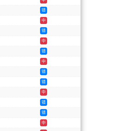
错
中
错
中
错
中
错
错
中
错
错
中