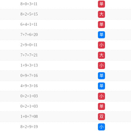
8+0+3=11
单
8+2+5=15
大
6+4+1=11
单
7+7+6=20
单
2+9+0=11
小
7+7+7=21
大
1+9+3=13
小
0+9+7=16
单
4+9+3=16
单
0+2+1=03
小
0+2+1=03
单
1+0+7=08
双
8+2+9=19
小