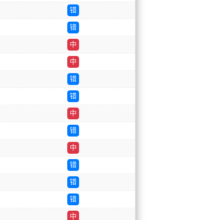
错
错
中
中
错
错
中
错
中
错
错
错
中