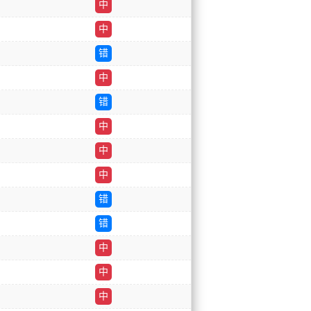
中
中
错
中
错
中
中
中
错
错
中
中
中