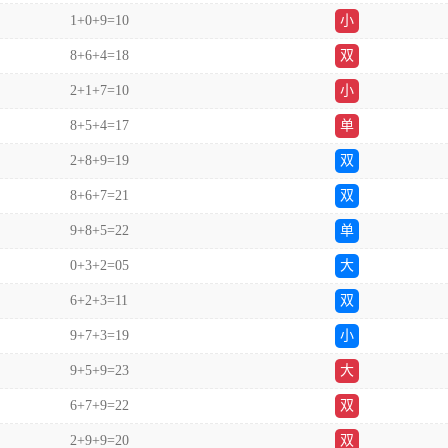
1+0+9=10
小
8+6+4=18
双
2+1+7=10
小
8+5+4=17
单
2+8+9=19
双
8+6+7=21
双
9+8+5=22
单
0+3+2=05
大
6+2+3=11
双
9+7+3=19
小
9+5+9=23
大
6+7+9=22
双
2+9+9=20
双