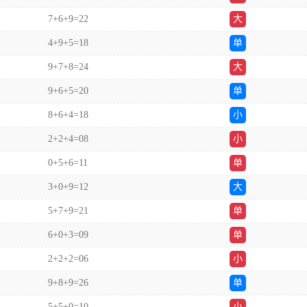
7+6+9=22
大
4+9+5=18
单
9+7+8=24
大
9+6+5=20
单
8+6+4=18
小
2+2+4=08
小
0+5+6=11
单
3+0+9=12
大
5+7+9=21
单
6+0+3=09
单
2+2+2=06
小
9+8+9=26
单
5+5+0=10
小