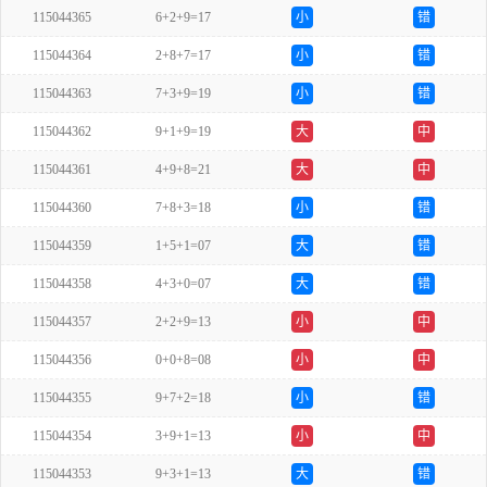
115044365
6+2+9=17
小
错
115044364
2+8+7=17
小
错
115044363
7+3+9=19
小
错
115044362
9+1+9=19
大
中
115044361
4+9+8=21
大
中
115044360
7+8+3=18
小
错
115044359
1+5+1=07
大
错
115044358
4+3+0=07
大
错
115044357
2+2+9=13
小
中
115044356
0+0+8=08
小
中
115044355
9+7+2=18
小
错
115044354
3+9+1=13
小
中
115044353
9+3+1=13
大
错