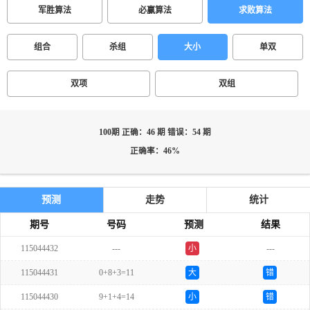
军胜算法
必赢算法
求败算法
组合
杀组
大小
单双
双项
双组
100期 正确：46 期 错误：54 期
正确率：46%
预测
走势
统计
期号
号码
预测
结果
115044432
---
小
---
双
115044431
0+8+3=11
大
错
115044430
9+1+4=14
小
错