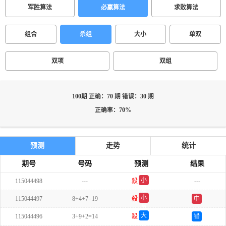
军胜算法
必赢算法
求败算法
组合
杀组
大小
单双
双项
双组
100期 正确：70 期 错误：30 期
正确率：70%
预测
走势
统计
期号
号码
预测
结果
小
115044498
---
殺
---
双
小
115044497
8+4+7=19
殺
中
单
大
115044496
3+9+2=14
殺
错
双