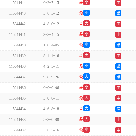
小
115044444
6+2+7=15
殺
中
单
小
115044443
3+6+3=12
殺
错
双
大
115044442
4+8+0=12
殺
中
双
小
115044441
3+8+4=15
殺
中
双
小
115044440
1+0+4=05
殺
错
单
大
115044439
8+4+4=16
殺
中
单
小
115044438
4+2+5=11
殺
错
单
大
115044437
9+8+9=26
殺
错
双
小
115044436
6+0+0=06
殺
中
单
大
115044435
3+0+8=11
殺
中
单
大
115044434
4+6+8=18
殺
错
双
大
115044433
5+3+0=08
殺
中
单
小
115044432
3+8+5=16
殺
中
双