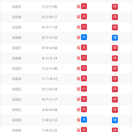
双
小
61831
2+2+1=05
殺
中
双
大
61830
6+2+9=17
殺
中
双
小
61829
8+3+7=18
殺
中
单
大
61828
8+5+3=16
殺
错
双
大
61827
0+0+4=04
殺
中
单
小
61826
8+1+5=14
殺
中
双
小
61825
2+2+5=09
殺
中
双
大
61824
1+7+4=12
殺
中
单
小
61823
9+1+8=18
殺
中
双
大
61822
9+7+1=17
殺
中
双
大
61821
4+0+0=04
殺
中
单
大
61820
3+8+4=15
殺
错
单
大
61819
7+9+5=21
殺
中