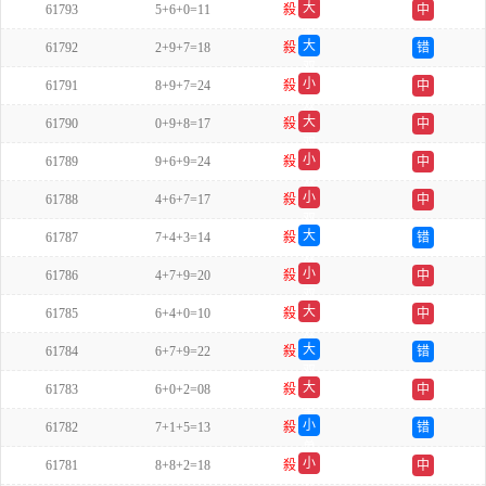
大
61793
5+6+0=11
殺
中
单
大
61792
2+9+7=18
殺
错
双
小
61791
8+9+7=24
殺
中
双
大
61790
0+9+8=17
殺
中
双
小
61789
9+6+9=24
殺
中
双
小
61788
4+6+7=17
殺
中
双
大
61787
7+4+3=14
殺
错
双
小
61786
4+7+9=20
殺
中
双
大
61785
6+4+0=10
殺
中
双
大
61784
6+7+9=22
殺
错
双
大
61783
6+0+2=08
殺
中
单
小
61782
7+1+5=13
殺
错
单
小
61781
8+8+2=18
殺
中
双