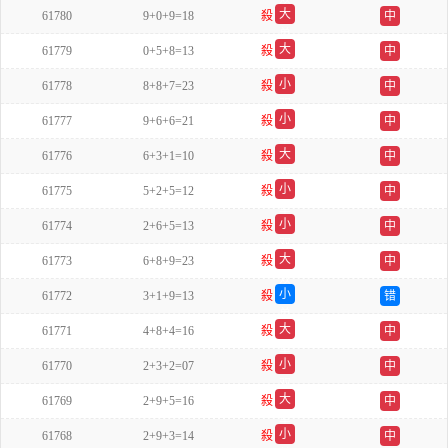
大
61780
9+0+9=18
殺
中
单
大
61779
0+5+8=13
殺
中
单
小
61778
8+8+7=23
殺
中
双
小
61777
9+6+6=21
殺
中
单
大
61776
6+3+1=10
殺
中
双
小
61775
5+2+5=12
殺
中
单
小
61774
2+6+5=13
殺
中
双
大
61773
6+8+9=23
殺
中
双
小
61772
3+1+9=13
殺
错
单
大
61771
4+8+4=16
殺
中
单
小
61770
2+3+2=07
殺
中
双
大
61769
2+9+5=16
殺
中
单
小
61768
2+9+3=14
殺
中