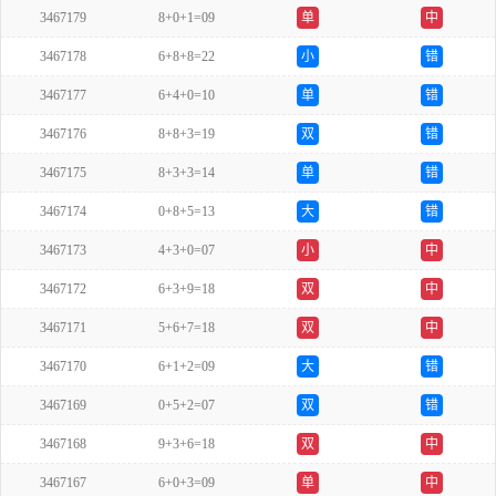
3467179
8+0+1=09
单
中
3467178
6+8+8=22
小
错
3467177
6+4+0=10
单
错
3467176
8+8+3=19
双
错
3467175
8+3+3=14
单
错
3467174
0+8+5=13
大
错
3467173
4+3+0=07
小
中
3467172
6+3+9=18
双
中
3467171
5+6+7=18
双
中
3467170
6+1+2=09
大
错
3467169
0+5+2=07
双
错
3467168
9+3+6=18
双
中
3467167
6+0+3=09
单
中