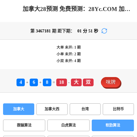
加拿大28预测 免费预测：28Yc.COM 加拿大28-PC预测|加拿大pc在线|加拿大28在线预测网|PC结果在线咪牌|专注研究_加拿大28预测_数据！
第
3467181
期 距下期：
01
分
51
秒
大单
未开:
1
期
小单
未开:
2
期
小双
未开:
4
期
4
6
8
18
大
双
咪牌
+
+
=
-
加拿大
加拿大西
台湾
比特币
猰貐算法
白虎算法
软肋算法