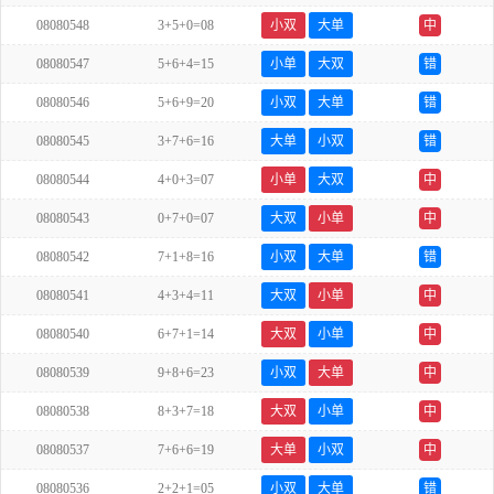
08080548
3+5+0=08
小双
大单
中
08080547
5+6+4=15
小单
大双
错
08080546
5+6+9=20
小双
大单
错
08080545
3+7+6=16
大单
小双
错
08080544
4+0+3=07
小单
大双
中
08080543
0+7+0=07
大双
小单
中
08080542
7+1+8=16
小双
大单
错
08080541
4+3+4=11
大双
小单
中
08080540
6+7+1=14
大双
小单
中
08080539
9+8+6=23
小双
大单
中
08080538
8+3+7=18
大双
小单
中
08080537
7+6+6=19
大单
小双
中
08080536
2+2+1=05
小双
大单
错