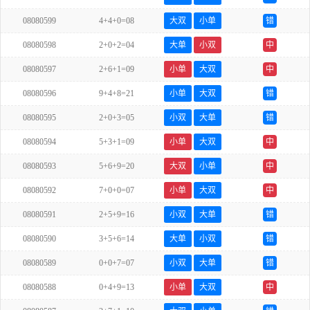
08080599
4+4+0=08
大双
小单
错
08080598
2+0+2=04
大单
小双
中
08080597
2+6+1=09
小单
大双
中
08080596
9+4+8=21
小单
大双
错
08080595
2+0+3=05
小双
大单
错
08080594
5+3+1=09
小单
大双
中
08080593
5+6+9=20
大双
小单
中
08080592
7+0+0=07
小单
大双
中
08080591
2+5+9=16
小双
大单
错
08080590
3+5+6=14
大单
小双
错
08080589
0+0+7=07
小双
大单
错
08080588
0+4+9=13
小单
大双
中